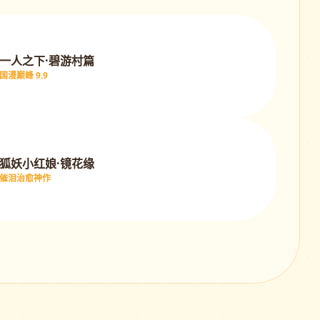
一人之下·碧游村篇
国漫巅峰 9.9
狐妖小红娘·镜花缘
催泪治愈神作