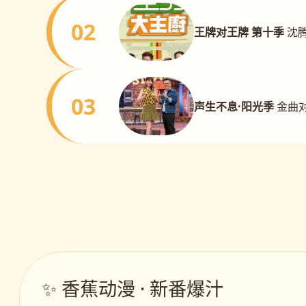
02
王牌对王牌 第十季
沈
03
声生不息·阳光季
金曲对
✨ 香蕉动漫 · 新番爆汁