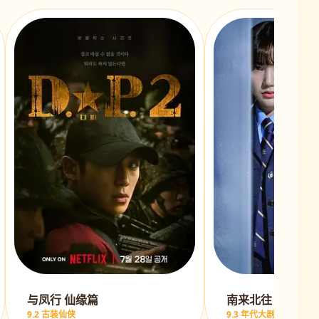
与凤行 仙缘篇
南来北往 铁警风
9.2 古装仙侠
9.3 年代大剧