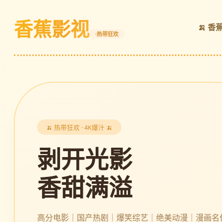
香蕉影视
🍌 香
·热带狂欢
🍌 热带狂欢 · 4K爆汁 🍌
剥开光影
香甜满溢
高分电影｜国产热剧｜爆笑综艺｜绝美动漫｜漫画名作