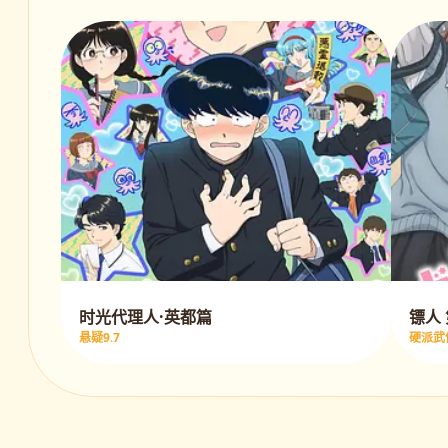
时光代理人·英都篇
镖人
悬疑9.7
硬派武侠