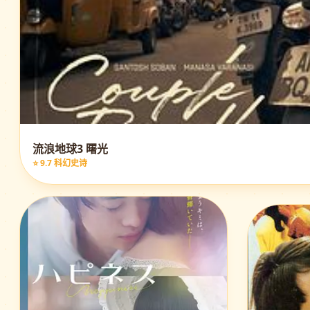
流浪地球3 曙光
⭐ 9.7 科幻史诗