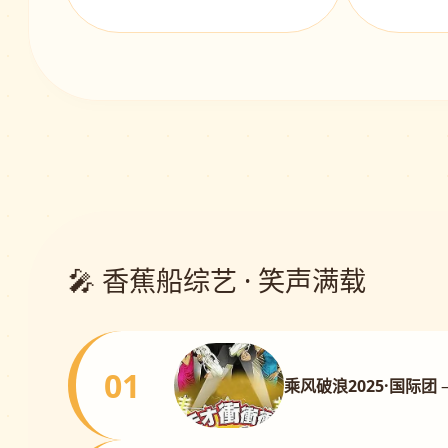
🎤 香蕉船综艺 · 笑声满载
01
乘风破浪2025·国际团