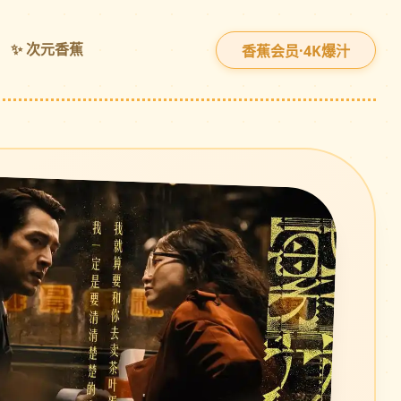
✨ 次元香蕉
香蕉会员·4K爆汁