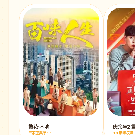
繁花·不响
庆余年2 
王家卫美学 9.9
9.8 巅峰权谋