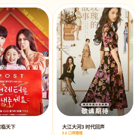
君临天下
大江大河3 时代回声
9.6 口碑爆棚