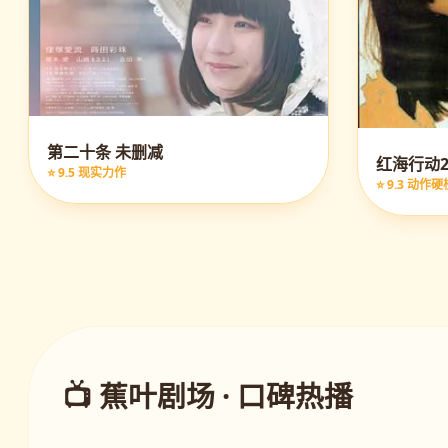
第二十条 未删减
红海行动2
⭐ 9.5 现实力作
⭐ 9.3 动作硬
📺 蕉叶剧场 · 口碑热播