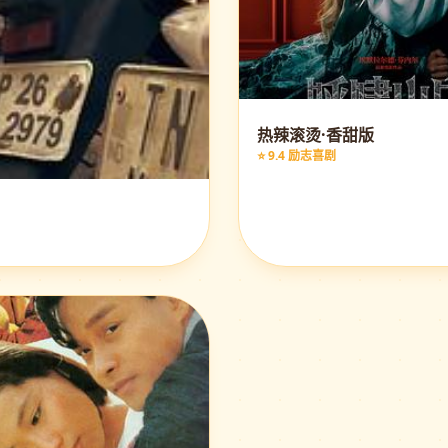
热辣滚烫·香甜版
⭐ 9.4 励志喜剧