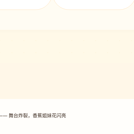
—— 舞台炸裂，香蕉姐妹花闪亮