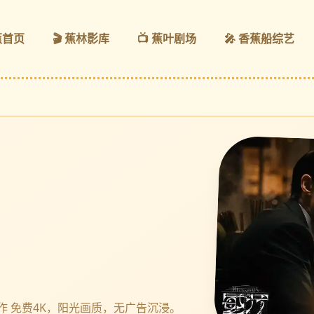
蕉首页
🎬 蕉林影库
📺 蕉叶剧场
🎤 香蕉船综艺
 免费4K，阳光画质，无广告沉浸。