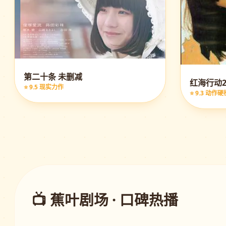
第二十条 未删减
红海行动2
⭐ 9.5 现实力作
⭐ 9.3 动作硬
📺 蕉叶剧场 · 口碑热播