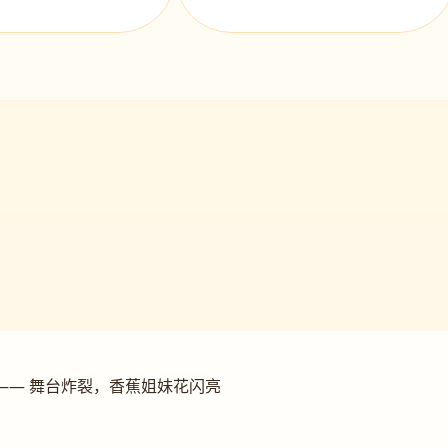
—— 舞台炸裂，香蕉姐妹花闪亮