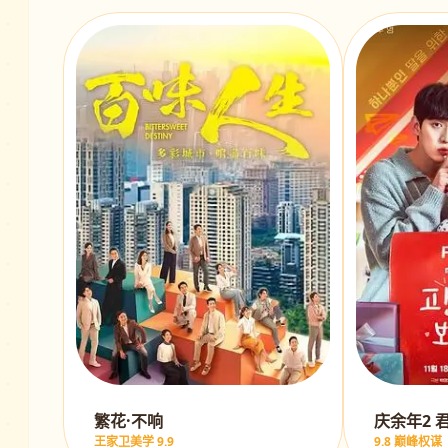
繁花·不响
庆余年2 
王家卫美学 9.9
9.8 巅峰权谋