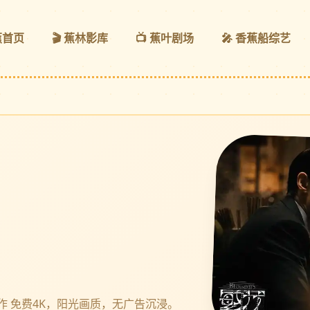
蕉首页
🎬 蕉林影库
📺 蕉叶剧场
🎤 香蕉船综艺
 免费4K，阳光画质，无广告沉浸。