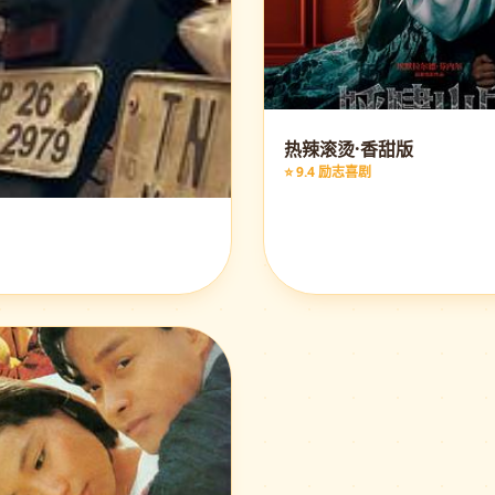
热辣滚烫·香甜版
⭐ 9.4 励志喜剧