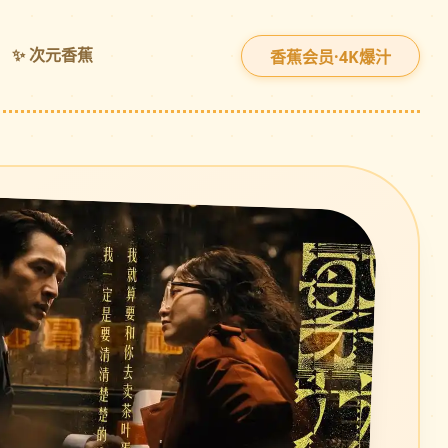
✨ 次元香蕉
香蕉会员·4K爆汁