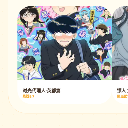
时光代理人·英都篇
镖人
悬疑9.7
硬派武侠