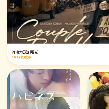
流浪地球3 曙光
⭐ 9.7 科幻史诗