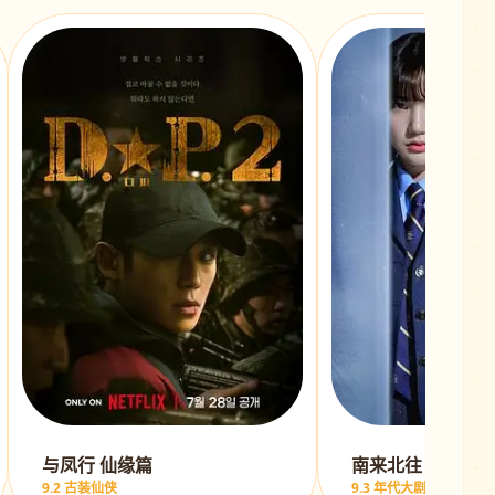
与凤行 仙缘篇
南来北往 铁警风
9.2 古装仙侠
9.3 年代大剧