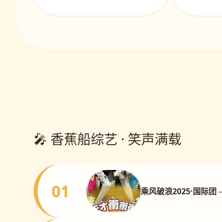
🎤 香蕉船综艺 · 笑声满载
01
乘风破浪2025·国际团