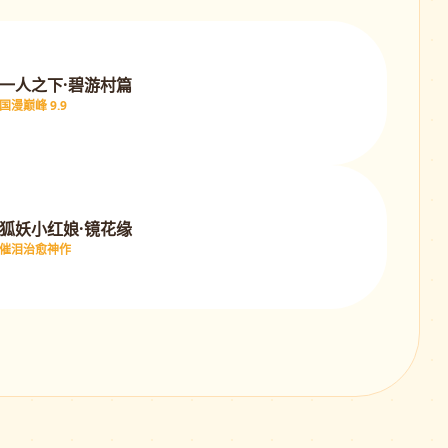
一人之下·碧游村篇
国漫巅峰 9.9
狐妖小红娘·镜花缘
催泪治愈神作