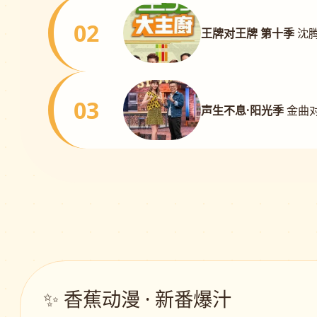
02
王牌对王牌 第十季
沈
03
声生不息·阳光季
金曲对
✨ 香蕉动漫 · 新番爆汁