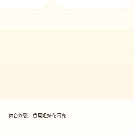
—— 舞台炸裂，香蕉姐妹花闪亮