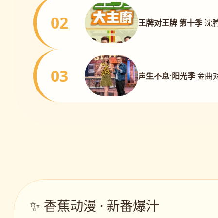
02
王牌对王牌 第十季
沈
03
声生不息·阳光季
金曲对
✨ 香蕉动漫 · 新番爆汁