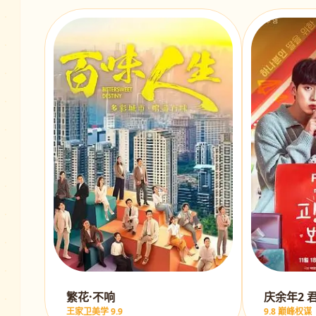
繁花·不响
庆余年2 
王家卫美学 9.9
9.8 巅峰权谋