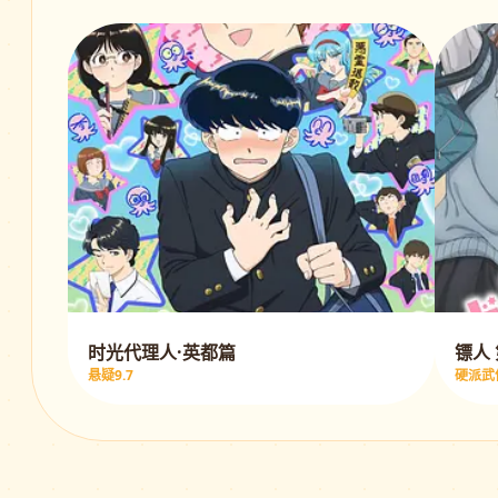
时光代理人·英都篇
镖人
悬疑9.7
硬派武侠