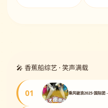
🎤 香蕉船综艺 · 笑声满载
01
乘风破浪2025·国际团