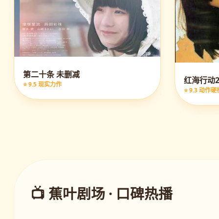
第二十条 未删减
红海行动2
⭐ 9.5 现实力作
⭐ 9.3 动作硬
📺 蕉叶剧场 · 口碑热播