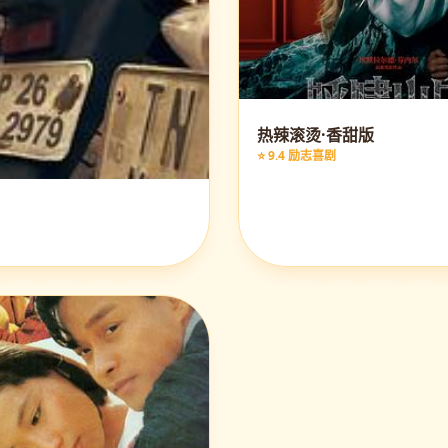
热辣滚烫·香甜版
⭐ 9.4 励志喜剧