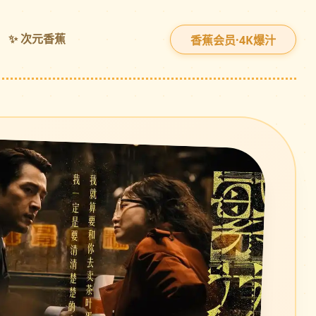
✨ 次元香蕉
香蕉会员·4K爆汁