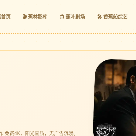
蕉首页
🎬 蕉林影库
📺 蕉叶剧场
🎤 香蕉船综艺
 免费4K，阳光画质，无广告沉浸。