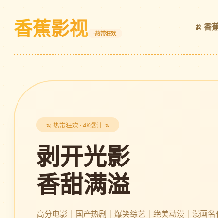
香蕉影视
🍌 香
·热带狂欢
🍌 热带狂欢 · 4K爆汁 🍌
剥开光影
香甜满溢
高分电影｜国产热剧｜爆笑综艺｜绝美动漫｜漫画名作