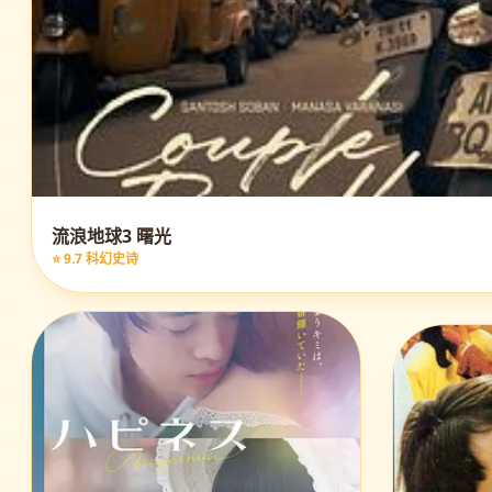
流浪地球3 曙光
⭐ 9.7 科幻史诗