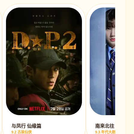
与凤行 仙缘篇
南来北往 铁警风
9.2 古装仙侠
9.3 年代大剧