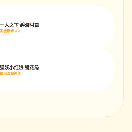
一人之下·碧游村篇
国漫巅峰 9.9
狐妖小红娘·镜花缘
催泪治愈神作