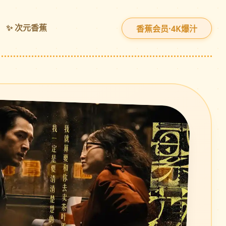
✨ 次元香蕉
香蕉会员·4K爆汁