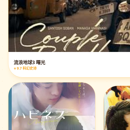
流浪地球3 曙光
⭐ 9.7 科幻史诗