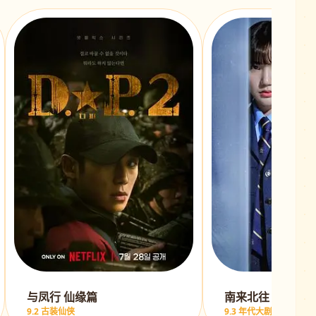
与凤行 仙缘篇
南来北往 铁警风
9.2 古装仙侠
9.3 年代大剧