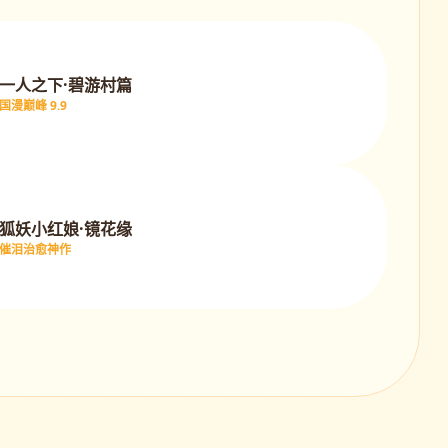
一人之下·碧游村篇
国漫巅峰 9.9
狐妖小红娘·镜花缘
催泪治愈神作