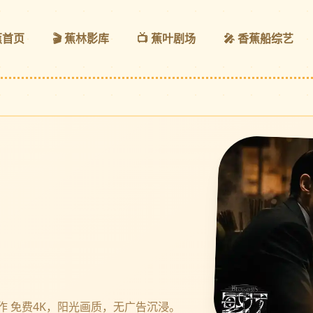
蕉首页
🎬 蕉林影库
📺 蕉叶剧场
🎤 香蕉船综艺
 免费4K，阳光画质，无广告沉浸。