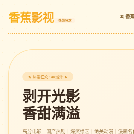
香蕉影视
🍌 香
·热带狂欢
🍌 热带狂欢 · 4K爆汁 🍌
剥开光影
香甜满溢
高分电影｜国产热剧｜爆笑综艺｜绝美动漫｜漫画名作