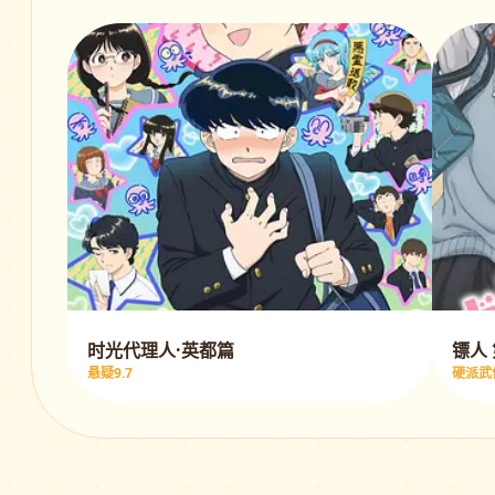
时光代理人·英都篇
镖人
悬疑9.7
硬派武侠