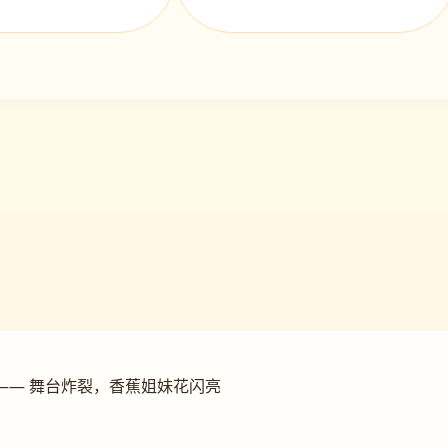
—— 舞台炸裂，香蕉姐妹花闪亮