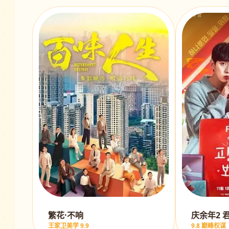
繁花·不响
庆余年2 
王家卫美学 9.9
9.8 巅峰权谋