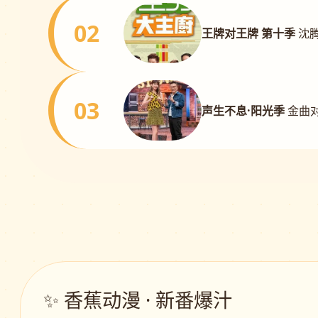
02
王牌对王牌 第十季
沈
03
声生不息·阳光季
金曲对
✨ 香蕉动漫 · 新番爆汁