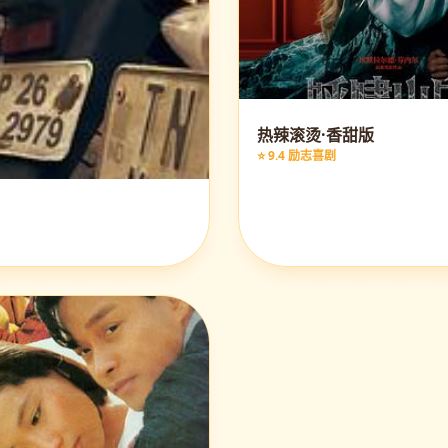
热辣滚烫·香甜版
⭐ 9.4 励志喜剧